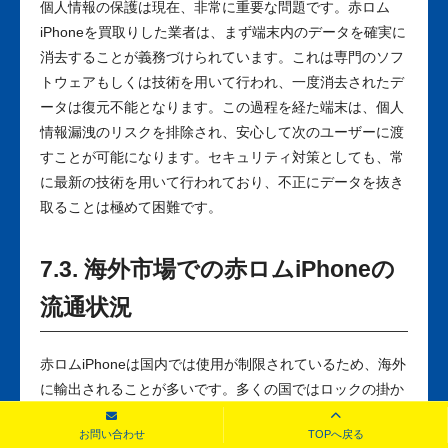
個人情報の保護は現在、非常に重要な問題です。赤ロム
iPhoneを買取りした業者は、まず端末内のデータを確実に
消去することが義務づけられています。これは専門のソフ
トウェアもしくは技術を用いて行われ、一度消去されたデ
ータは復元不能となります。この過程を経た端末は、個人
情報漏洩のリスクを排除され、安心して次のユーザーに渡
すことが可能になります。セキュリティ対策としても、常
に最新の技術を用いて行われており、不正にデータを抜き
取ることは極めて困難です。
7.3. 海外市場での赤ロムiPhoneの
流通状況
赤ロムiPhoneは国内では使用が制限されているため、海外
に輸出されることが多いです。多くの国ではロックの掛か
った端末は利用できないため、そういった国々では赤ロム
お問い合わせ
TOPへ戻る
iPhoneが再利用されるケースがあります。しかしこの場合