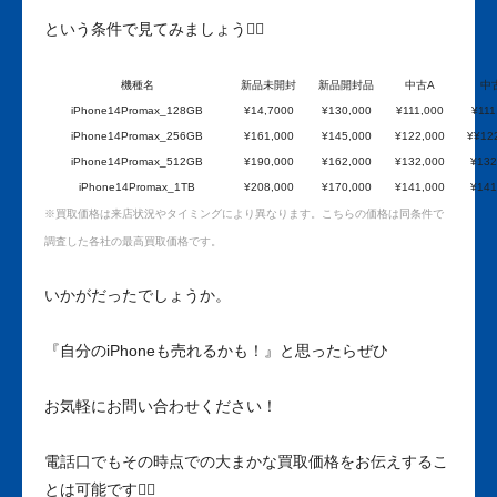
という条件で見てみましょう🕵️‍♀️
機種名
新品未開封
新品開封品
中古A
中
iPhone14Promax_128GB
¥14,7000
¥130,000
¥111,000
¥111
iPhone14Promax_256GB
¥161,000
¥145,000
¥122,000
¥¥12
iPhone14Promax_512GB
¥190,000
¥162,000
¥132,000
¥132
iPhone14Promax_1TB
¥208,000
¥170,000
¥141,000
¥141
※買取価格は来店状況やタイミングにより異なります。こちらの価格は同条件で
調査した各社の最高買取価格です。
いかがだったでしょうか。
『自分のiPhoneも売れるかも！』と思ったらぜひ
お気軽にお問い合わせください！
電話口でもその時点での大まかな買取価格をお伝えするこ
とは可能です🙆‍♀️