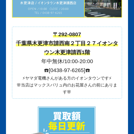
〒292-0807
千葉県木更津市請西南２丁目２７イオンタ
ウン木更津請西1階
年中無休/10:00-20:00
☎️[0438-97-6265]☎️
⚡️ヤマダ電機さんがある方のイオンタウンです⚡️
🌸当店はマックスバリュ内のお花屋さんの前にありま
す🌸