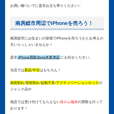
お買い物ついでに是非お立ち寄りください✨
南房総市周辺でiPhoneを売ろう！
南房総市にお住まいの皆様でiPhoneを売ろうかとお考えの
方いらっしゃいませんか！
是非
iPhone買取Store木更津店
にお任せください。
当店では
新品
/
中古
はもちろん！
画面割れ
/
背面割れ
/
起動不良
/
アクティベーションロック
の
ジャンク品や
他店では受け付けてもらえない
赤ロム端末
の買取も行って
おります！