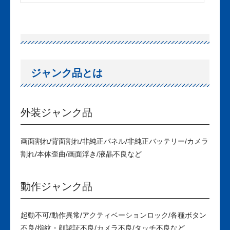
ジャンク品とは
外装ジャンク品
画面割れ/背面割れ/非純正パネル/非純正バッテリー/カメラ
割れ/本体歪曲/画面浮き/液晶不良など
動作ジャンク品
起動不可/動作異常/アクティベーションロック/各種ボタン
不良/指紋・顔認証不良/カメラ不良/タッチ不良など