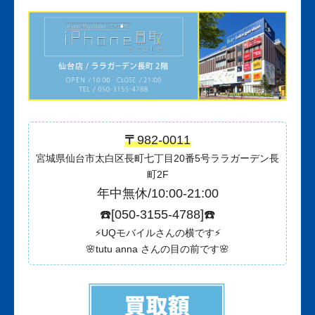
〒
982-0011
宮城県仙台市太白区長町七丁目20番5号ララガーデン長
町2F
年中無休/10:00-21:00
☎️[
050-3155-4788
]☎️
⚡️UQモバイルさんの横です⚡️
🌸tutu anna さんの目の前です🌸