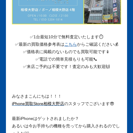
✅1台最短10分で無料査定いたします⏱
✅最新の買取価格参考表は
こちら
からご確認ください💰
✅価格表に掲載のないものでも買取可能です📱
✅電話での簡単見積もりも可能📞
✅来店ご予約は不要です！査定のみも大歓迎🙌
みなさまこんにちは！！！
iPhone買取Store相模大野店
のスタッフでございます😎
最新iPhoneはゲットされましたか？
あるいは今お手持ちの機種を売ってから購入されるのでし