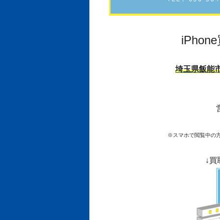
iPho
埼玉県飯能市
※スマホで閲覧中の
↓買