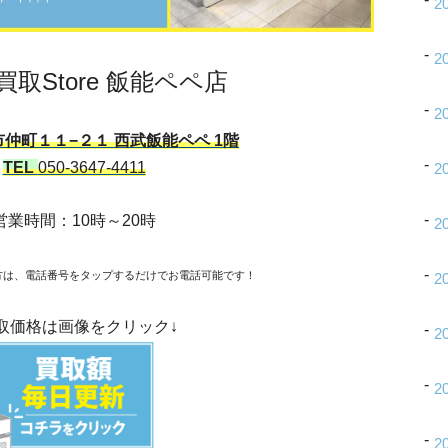
2
2
ne買取Store 飯能ペペ店
2
仲町１１−２１ 西武飯能ペペ 1階
TEL
050-3647-4411
2
営業時間：10時～20時
2
方は、電話番号をタップするだけでお電話可能です！
2
取価格は画像をクリック↓
2
2
2