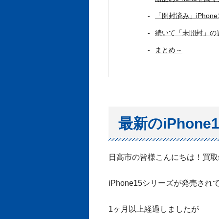
「開封済み」iPhon
続いて「未開封」の
まとめ～
最新のiPhon
日高市の皆様こんにちは！買取st
iPhone15シリーズが発売され
1ヶ月以上経過しましたが