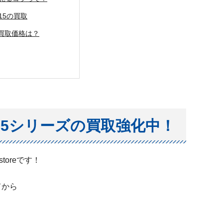
e15の買取
買取価格は？
e15シリーズの買取強化中！
oreです！
てから