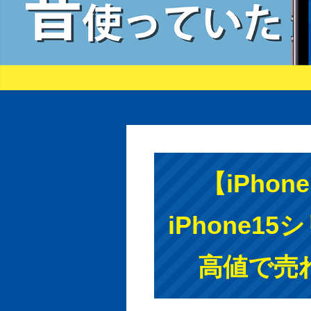
【iPho
iPhone
高値で売