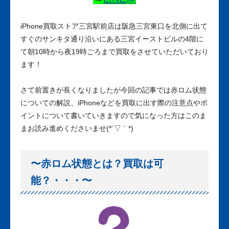
iPhone買取ストア三宮駅前店は阪急三宮東口を北側に出て
すぐのサンキタ通り沿いにある三宮イーストビルの
4
階に
て朝
10
時から夜
19
時ごろまで買取をさせていただいており
ます！
さて前置きが長くなりましたが今回の記事では赤ロム状態
についての解説、iPhoneなどを買取に出す際の注意点やポ
イントについて書いていきますので気になった方はこのま
まお読み進めくださいませ(*´▽｀*)
〜赤ロム状態とは？買取は可
能？・・・〜