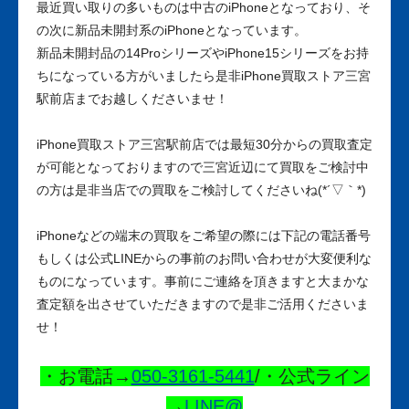
最近買い取りの多いものは中古のiPhoneとなっており、そ
の次に新品未開封系のiPhoneとなっています。
新品未開封品の14ProシリーズやiPhone15シリーズをお持
ちになっている方がいましたら是非iPhone買取ストア三宮
駅前店までお越しくださいませ！
iPhone買取ストア三宮駅前店では最短30分からの買取査定
が可能となっておりますので三宮近辺にて買取をご検討中
の方は是非当店での買取をご検討してくださいね
(*
´▽｀
*)
iPhoneなどの端末の買取をご希望の際には下記の電話番号
もしくは公式LINEからの事前のお問い合わせが大変便利な
ものになっています。事前にご連絡を頂きますと大まかな
査定額を出させていただきますので是非ご活用くださいま
せ！
・お電話→
050-3161-5441
/・公式ライン
→
LINE@