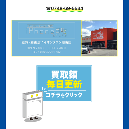
☎︎
0748-69-5534