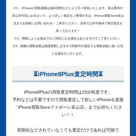
※1
： iPhoneの買取価格は端末状態などにより日々変化いたします。富山県内や
富山市付近にお住まいで、より詳しい査定をご希望の方は、iPhone買取Store富山
店までお気軽にお問い合わせ・ご来店ください。店頭では年中無休で毎日査定を
承っております！
※2
：買取によりお振込でのご対応になる場合もありますのでご了承ください。
※3：掲載の買取金額は都度変動しますので同条件の場合でも買取金額に違いが生
じる場合がございます。
⏳iPhone8Plus査定時間⏳
iPhone8Plusの買取査定時間は15分程度です。
予約などは不要ですので買取査定して欲しいiPhoneを直接
「iPhone買取Storeファボーレ富山店」までお持ちくださ
い！！
初期化などされていなくても査定だけであれば可能で