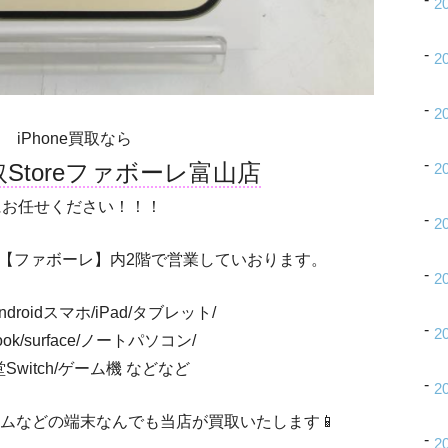
2
2
2
iPhone買取なら
買取Storeファボーレ富山店
2
にお任せください！！！
2
【ファボーレ】内2階で営業していおります。
2
/Androidスマホ/iPad/タブレット/
2
ook/surface/ノートパソコン/
Switch/ゲーム機 などなど
2
赤ロムなどの端末なんでも当店が買取いたします📱
2