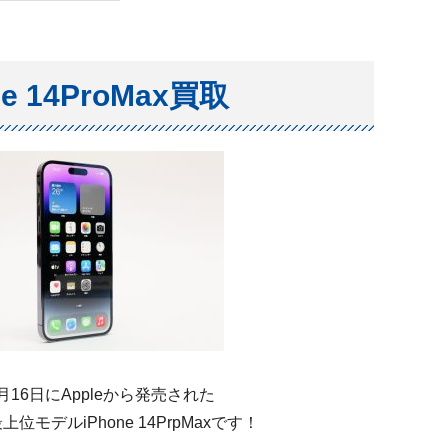
ne 14ProMax買取
9月16日にAppleから発売された
位モデルiPhone 14PrpMaxです！