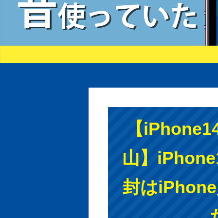
【iPhone
山】iPhon
封はiPhon