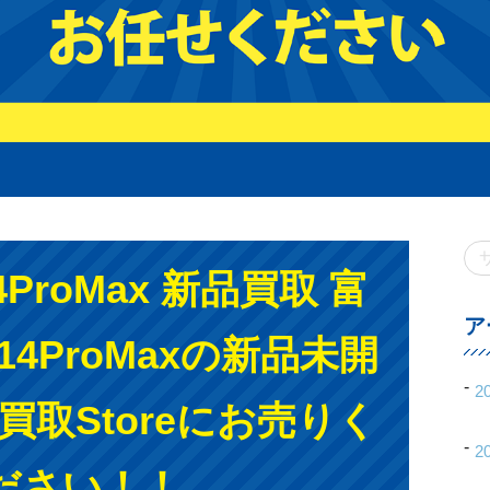
14ProMax 新品買取 富
ア
e14ProMaxの新品未開
2
e買取Storeにお売りく
2
ださい！！