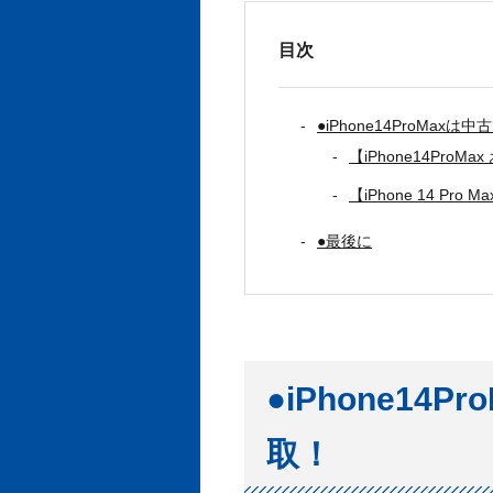
目次
●iPhone14ProMax
【iPhone14ProM
【iPhone 14 Pro
●最後に
●iPhone14
取！