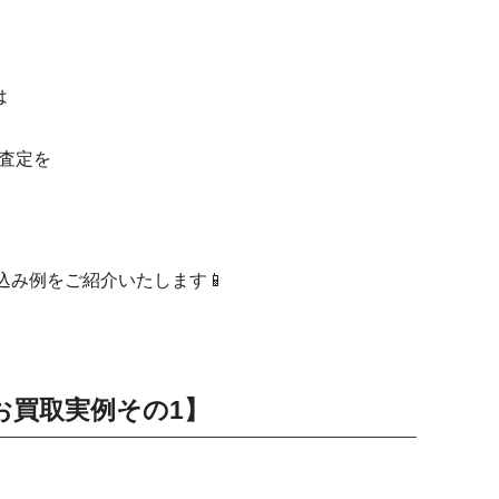
は
査定を
お持ち込み例をご紹介いたします📱
ax お買取実例その1】