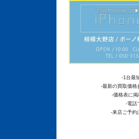
-1台最
-最新の買取価格
-価格表に
-電
-来店ご予約