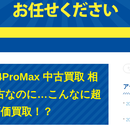
14ProMax 中古買取 相
ア
古なのに…こんなに超
2
高価買取！？
2