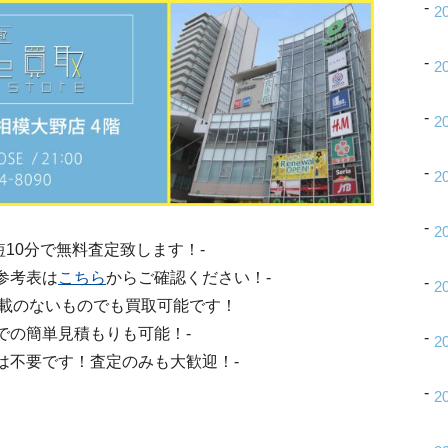
2
2
2
2
2
短10分で無料査定致します！-
参考表は
こちら
からご確認ください！-
2
掲載のないものでも買取可能です！
話での簡単見積もりも可能！-
2
は不要です！査定のみも大歓迎！-
2