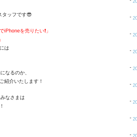
2
スタッフです😎
2
Phoneを売りたい❗」
2
」
には
2
2
らになるのか、
ご紹介いたします！
2
るみなさまは
2
！
2
2