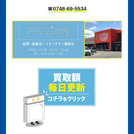
☎︎
0748-69-5534