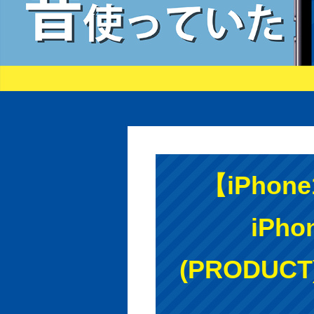
【iPhon
iPho
(PRODU