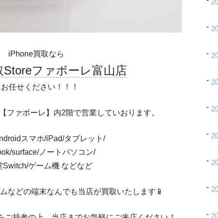
2
2
iPhone買取なら
2
買取Storeファボーレ富山店
2
にお任せください！！！
2
【ファボーレ】内2階で営業していおります。
2
/Androidスマホ/iPad/タブレット/
ook/surface/ノートパソコン/
2
Switch/ゲーム機 などなど
2
赤ロムなどの端末なんでも当店が買取いたします📱
2
をご持参の上、当店までお気軽にご来店ください！