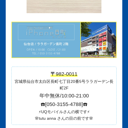
〒
982-0011
宮城県仙台市太白区長町七丁目20番5号ララガーデン長
町2F
年中無休/10:00-21:00
☎️[
050-3155-4788
]☎️
⚡️UQモバイルさんの横です⚡️
🌸tutu anna さんの目の前です🌸