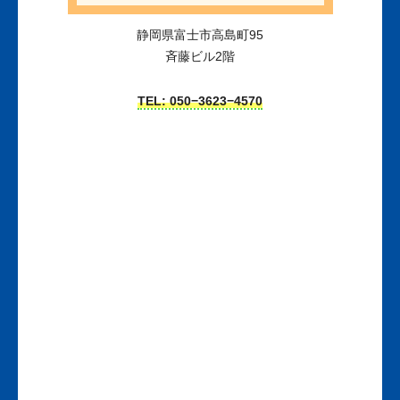
静岡県富士市高島町95
斉藤ビル2階
TEL: 050−3623−4570