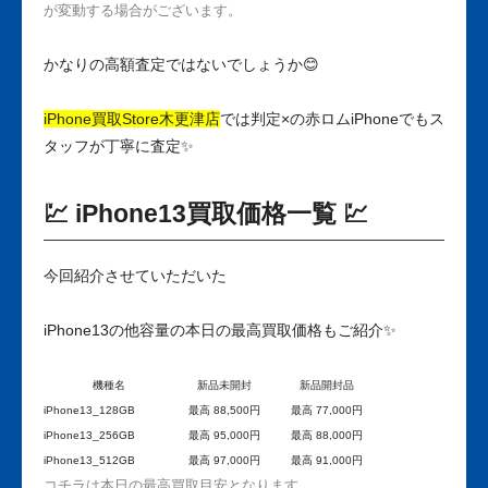
が変動する場合がございます。
かなりの高額査定ではないでしょうか😊
iPhone買取Store木更津店
では判定×の赤ロムiPhoneでもス
タッフが丁寧に査定✨
💹 iPhone13買取価格一覧 💹
今回紹介させていただいた
iPhone13の他容量の本日の最高買取価格もご紹介✨
機種名
新品未開封
新品開封品
iPhone13_128GB
最高 88,500円
最高 77,000円
iPhone13_256GB
最高 95,000円
最高 88,000円
iPhone13_512GB
最高 97,000円
最高 91,000円
コチラは本日の最高買取目安となります。