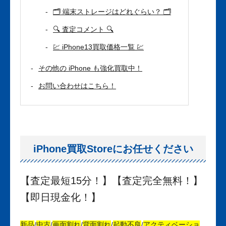
🗂 端末ストレージはどれぐらい？ 🗂
🔍 査定コメント 🔍
💹 iPhone13買取価格一覧 💹
その他の iPhone も強化買取中！
お問い合わせはこちら！
iPhone買取Storeにお任せください
【査定最短15分！】【査定完全無料！】
【即日現金化！】
新品
/
中古
/
画面割れ
/
背面割れ
/
起動不良
/
アクティベーショ