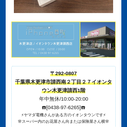
〒292-0807
千葉県木更津市請西南２丁目２７イオンタ
ウン木更津請西1階
年中無休/10:00-20:00
☎️[0438-97-6265]☎️
⚡️ヤマダ電機さんがある方のイオンタウンです⚡️
🌸スーパー内のお花屋さん向または保険屋さん横🌸