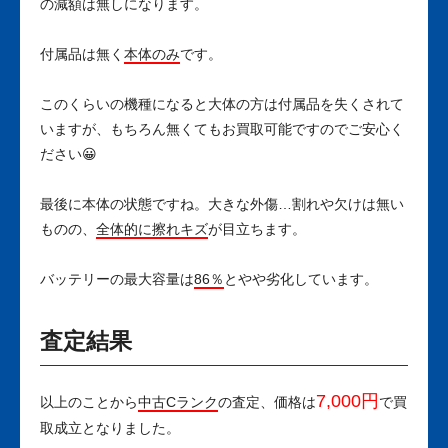
の減額は無しになります。
付属品は無く
本体のみ
です。
このくらいの機種になると大体の方は付属品を失くされて
いますが、もちろん無くてもお買取可能ですのでご安心く
ださい😀
最後に本体の状態ですね。大きな外傷…割れや欠けは無い
ものの、
全体的に擦れキズ
が目立ちます。
バッテリーの最大容量は
86％
とやや劣化しています。
査定結果
7,000円
以上のことから
中古Cランク
の査定、価格は
で買
取成立となりました。