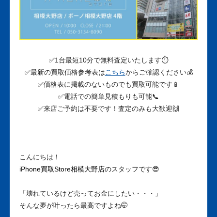
✅1台最短10分で無料査定いたします⏱
✅最新の買取価格参考表は
こちら
からご確認ください💰
✅価格表に掲載のないものでも買取可能です📱
✅電話での簡単見積もりも可能📞
✅来店ご予約は不要です！査定のみも大歓迎🙌
こんにちは！
iPhone買取Store相模大野店
のスタッフです😎
「壊れているけど売ってお金にしたい・・・」
そんな夢が叶ったら最高ですよね🤭