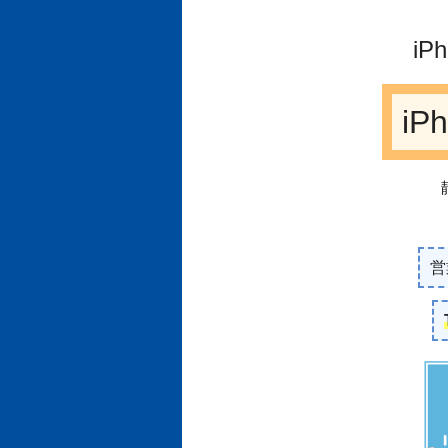
i
iP
営