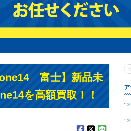
hone14 富士】新品未
ア
one14を高額買取！！
2
2