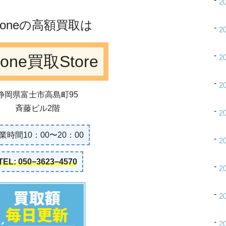
2
Phoneの高額買取は
2
hone買取Store
2
2
静岡県富士市高島町95
斉藤ビル2階
2
業時間10：00〜20：00
2
TEL: 050−3623−4570
2
2
2