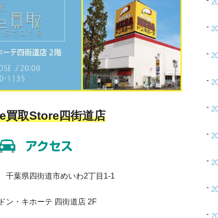
2
2
2
2
2
e
買取
Store
四街道店
2
2
43 千葉県四街道市めいわ2丁目1-1
2
Aドン・キホーテ 四街道店 2F
2