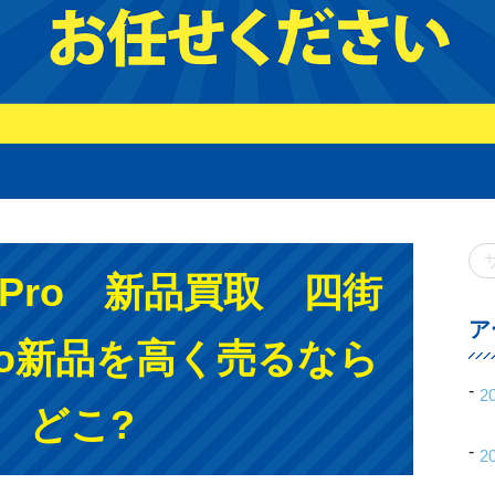
14Pro 新品買取 四街
ア
ro新品を高く売るなら
2
どこ?
2