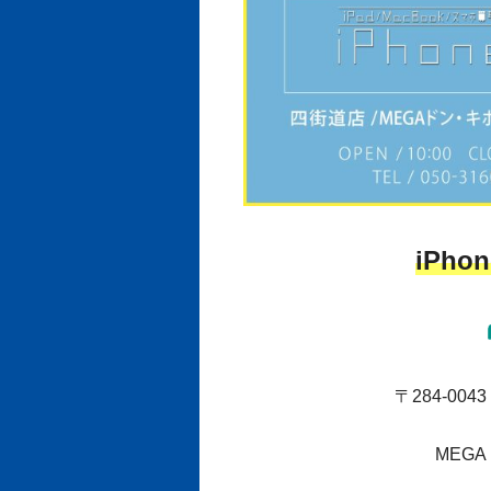
iPhon
〒284-00
MEG