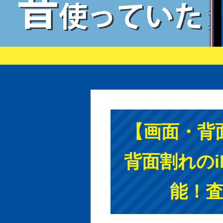
【画面・背
背面割れのiP
能！