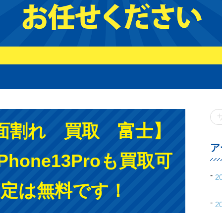
面割れ 買取 富士】
ア
hone13Proも買取可
2
査定は無料です！
2