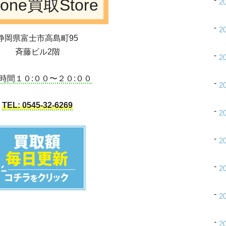
hone買取Store
2
2
静岡県富士市高島町95
斉藤ビル2階
2
時間１０:００〜２０:００
2
TEL: 0545-32-6269
2
2
2
2
2