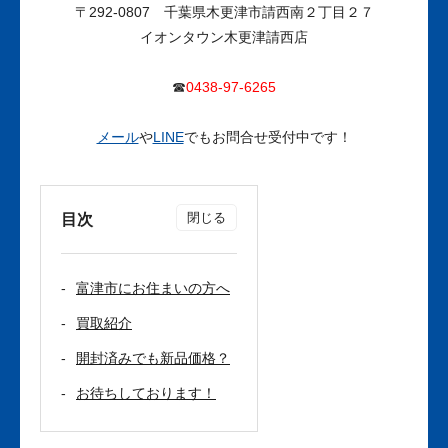
〒292-0807
千葉県木更津市請西南２丁目２７
イオンタウン木更津請西店
☎
0438-97-6265
メール
や
LINE
でもお問合せ受付中です！
目次
富津市にお住まいの方へ
買取紹介
開封済みでも新品価格？
お待ちしております！