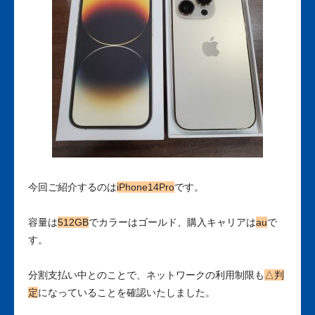
今回ご紹介するのは
iPhone14Pro
です。
容量は
512GB
でカラーはゴールド、購入キャリアは
au
で
す。
分割支払い中とのことで、ネットワークの利用制限も
△判
定
になっていることを確認いたしました。