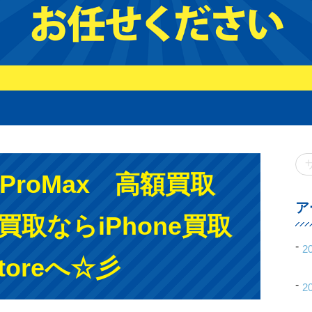
14ProMax 高額買取
ア
取ならiPhone買取
2
storeへ☆彡
2