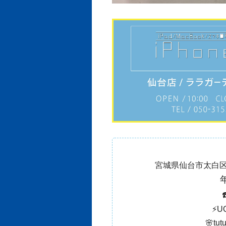
宮城県仙台市太白区
年
☎
⚡️
🌸t