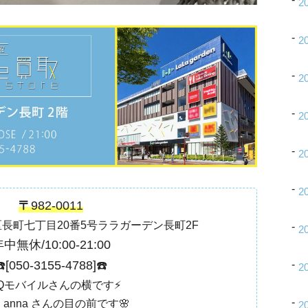
2
2
2
2
2
2
〒
982-0011
長町七丁目20番5号ララガーデン長町2F
2
中無休/10:00-21:00
️[
050-3155-4788
]☎️
2
UQモバイルさんの横です⚡️
utu anna さんの目の前です🌸
2