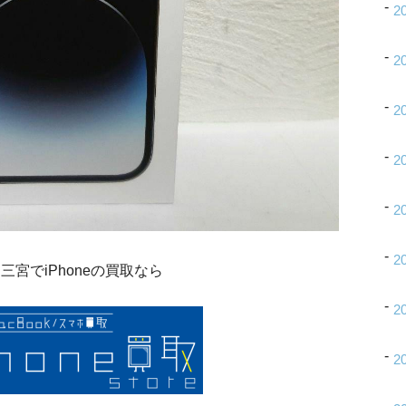
2
2
2
2
2
2
三宮でiPhoneの買取なら
2
2