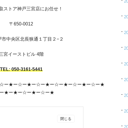
2
e買取ストア神戸三宮店にお任せ！
2
〒650-0012
2
戸市中央区北長狭通１丁目２−２
2
三宮イーストビル 4階
2
TEL: 050-3161
-5441
2
☆ー★ー☆ー★ー☆ー★ー☆ー★ー☆ー★ー☆ー★
ー★ー★ー☆ー★ー☆ー★
2
2
2