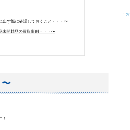
2
取りに出す際に確認しておくこと・・・〜
1TB新品未開封品の買取事例・・・〜
・〜
す！