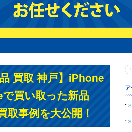
新品 買取 神戸】iPhone
ア
reで買い取った新品
2
eの買取事例を大公開！
2