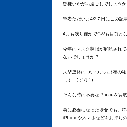
皆様いかがお過ごしでしょうか
筆者ただいま4/2７日にこの記
4月も残り僅かでGWも目前となり
今年はマスク制限が解除されて
ないでしょうか？
大型連休はついついお財布の紐
ます…(；´Д｀)
そんな時は不要なiPhoneを
急に必要になった場合でも、G
iPhoneやスマホなどをお持