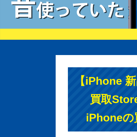
【iPhone 
買取Sto
iPhon