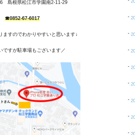
2
826 島根県松江市学園南2-11-29
2
☎0852-67-6017
りますのでわかりやすいと思います↓
2
いですが駐車場もございます／
2
2
2
2
2
2