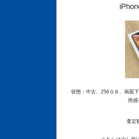
iPh
状態：中古、256ＧＢ、画面
用感
査定