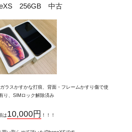
oneXS 256GB 中古
下ガラスかすかな打痕、背面・フレームかすり傷で使
有り、SIMロック解除済み
10,000円
額は
！！！