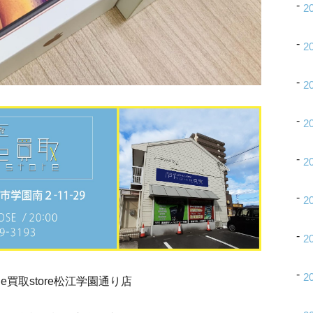
2
2
2
2
2
2
2
2
one買取store松江学園通り店