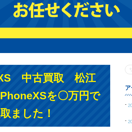
e XS 中古買取 松江
ア
PhoneXSを〇万円で
2
買取ました！
2