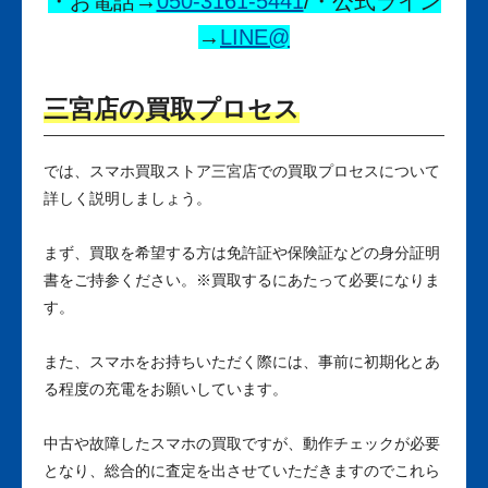
・お電話→
050-3161-5441
/・公式ライン
→
LINE@
三宮店の買取プロセス
では、スマホ買取ストア三宮店での買取プロセスについて
詳しく説明しましょう。
まず、買取を希望する方は
免許証
や
保険証
などの
身分証明
書
をご持参ください。※買取するにあたって必要になりま
す。
また、スマホをお持ちいただく際には、事前に
初期化
とあ
る程度の
充電
をお願いしています。
中古や故障したスマホの買取ですが、動作チェックが必要
となり、総合的に査定を出させていただきますのでこれら