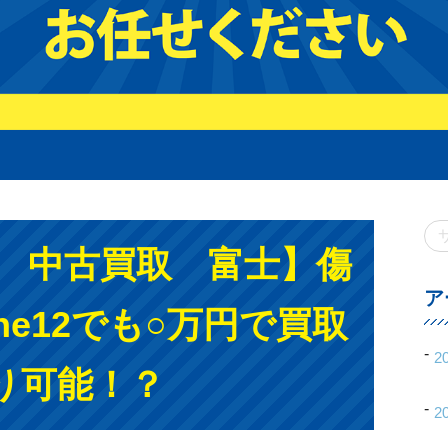
e12 中古買取 富士】傷
ア
one12でも○万円で買取
2
り可能！？
2