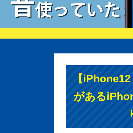
【iPhon
があるiPh