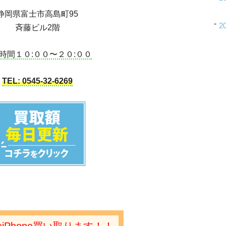
静岡県富士市高島町95
2
斉藤ビル2階
時間１０:００〜２０:００
TEL: 0545-32-6269
iPhone買い取ります！！