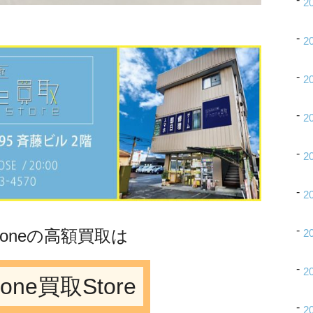
2
2
2
2
2
2
Phoneの高額買取は
2
2
hone買取Store
2