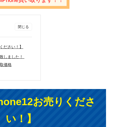
売りください！】
取を致しました！
買取価格
hone12お売りくださ
い！】