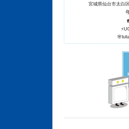
宮城県仙台市太白区
年
☎
⚡️
🌸t