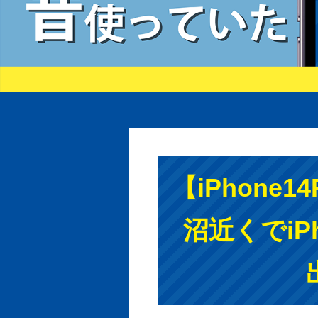
【iPhone
沼近くでiPh