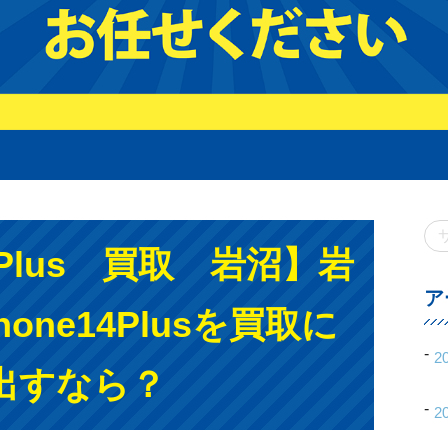
14Plus 買取 岩沼】岩
ア
one14Plusを買取に
2
出すなら？
2