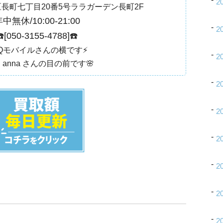
2
長町七丁目20番5号ララガーデン長町2F
中無休/10:00-21:00
2
️[
050-3155-4788
]☎️
UQモバイルさんの横です⚡️
2
utu anna さんの目の前です🌸
2
2
2
2
2
2