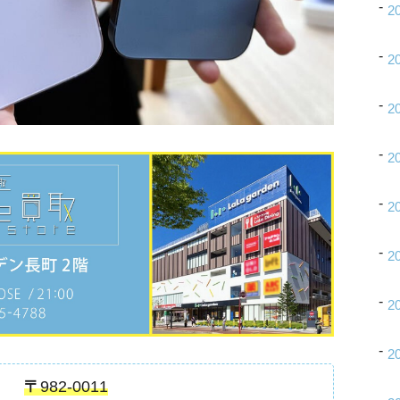
2
2
2
2
2
2
2
2
〒
982-0011